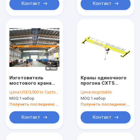
Контакт
Контакт
Изготовитель
Краны одиночного
мостового крана
прогона CXTS
надземного крана с
надземные
Цена:
USD3,500 to Customized price (Negotiable)
Цена:
negotiable
емкостью 3t к 10t,
MOQ:
1 набор
MOQ:
1 набор
15t к 800ton
Получить последнюю цену
Получить последнюю цену
Контакт
Контакт