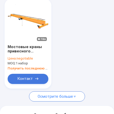
Мостовые краны
привесного
контроля
Цена:
negotiable
надземные
MOQ:
1 набор
промышленные за
исключением вашей
Получить последнюю цену
руки
Контакт
Осмотрите больше