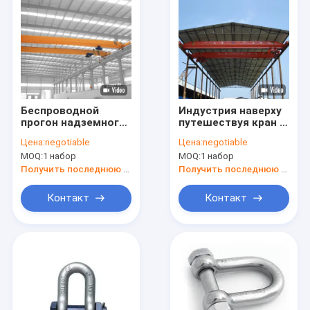
Беспроводной
Индустрия наверху
прогон надземного
путешествуя кран с
крана
хорошим
Цена:
negotiable
Цена:
negotiable
дистанционного
качеством для
MOQ:
1 набор
MOQ:
1 набор
управления
клиентов
одиночный с
Получить последнюю цену
Получить последнюю цену
хорошим подъемом
Контакт
Контакт
Домой
Продукты
О нас