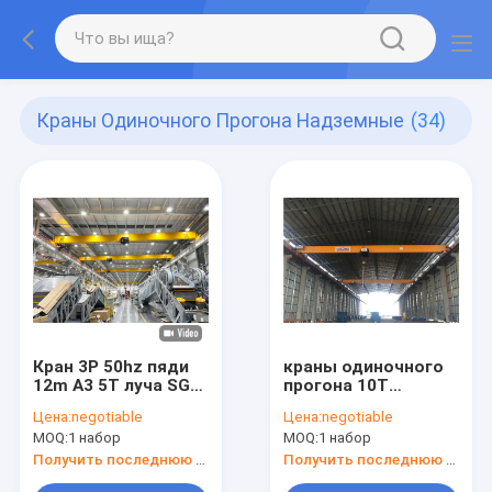
Краны Одиночного Прогона Надземные
(34)
Кран 3P 50hz пяди
краны одиночного
12m A3 5T луча SGS
прогона 10T
одиночный
надземные
Цена:
negotiable
Цена:
negotiable
надземный
MOQ:
1 набор
MOQ:
1 набор
Получить последнюю цену
Получить последнюю цену