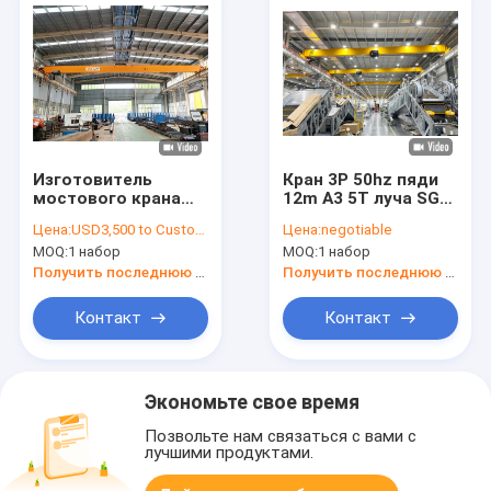
Изготовитель
Кран 3P 50hz пяди
мостового крана
12m A3 5T луча SGS
надземного крана с
одиночный
Цена:
USD3,500 to Customized price (Negotiable)
Цена:
negotiable
емкостью 3t к 10t,
надземный
MOQ:
1 набор
MOQ:
1 набор
15t к 800ton
Получить последнюю цену
Получить последнюю цену
Контакт
Контакт
Экономьте свое время
Позвольте нам связаться с вами с
лучшими продуктами.