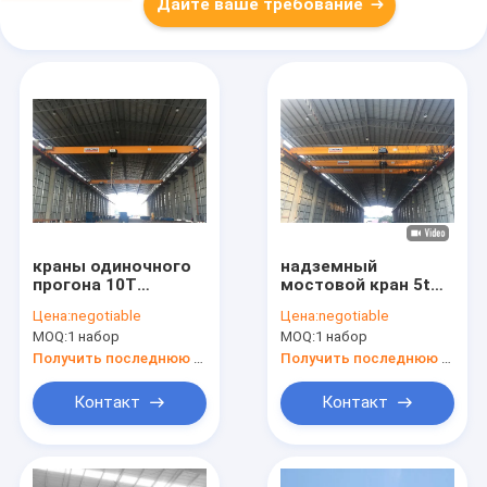
Дайте ваше требование
краны одиночного
надземный
прогона 10T
мостовой кран 5t
надземные
для мастерской
Цена:
negotiable
Цена:
negotiable
MOQ:
1 набор
MOQ:
1 набор
Получить последнюю цену
Получить последнюю цену
Контакт
Контакт