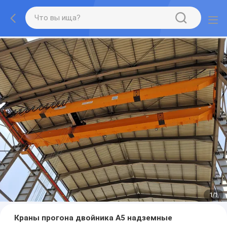
1
/
1
Краны прогона двойника A5 надземные