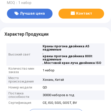
MOQ：1 набор
Лучшая цена
Контакт
Характер Продукции
Краны прогона двойника A5
надземные
,
Высокий свет
краны прогона двойника 800t
надземные
,
Мостовой кран луча двойника ISO
Количество мин
1 набор
заказа
Место
Хэнань, Китай
происхождения
Номер модели
QD
Поставка
30000 наборов в год
способности
Сертификация
CE, ISO, SGS, GOST, BV