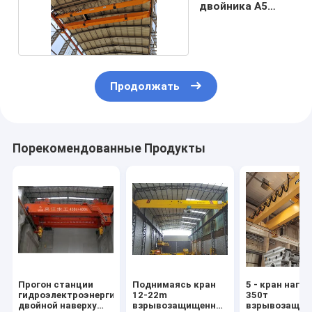
двойника A5
надземные
Продолжать
Порекомендованные Продукты
Прогон станции
Поднимаясь кран
5 - кран нагру
гидроэлектроэнергии
12-22m
350т
двойной наверху
взрывозащищенный
взрывозащи