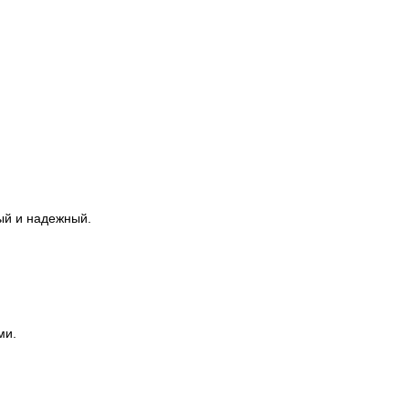
ый и надежный.
ми.