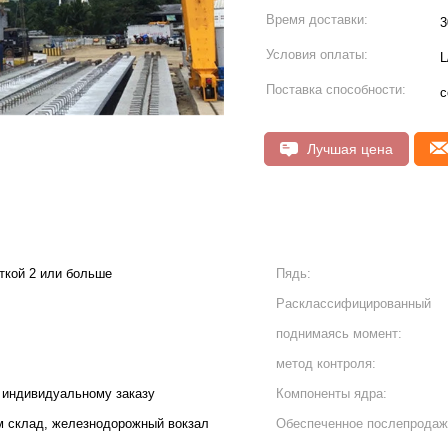
Время доставки:
3
Условия оплаты:
L
Поставка способности:
с
Лучшая цена
еткой 2 или больше
Пядь:
Расклассифицированный
поднимаясь момент:
метод контроля:
о индивидуальному заказу
Компоненты ядра:
м склад, железнодорожный вокзал
Обеспеченное послепродаж