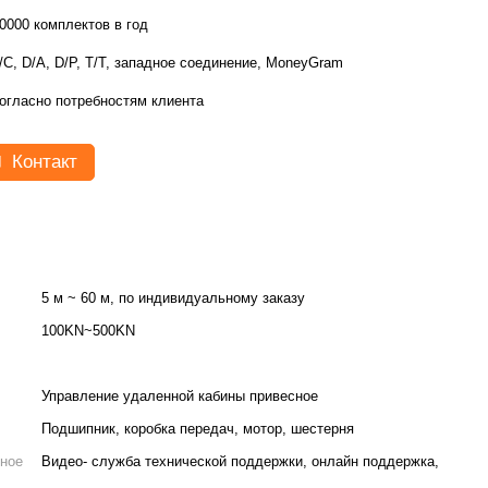
0000 комплектов в год
/C, D/A, D/P, T/T, западное соединение, MoneyGram
огласно потребностям клиента
Контакт
5 м ~ 60 м, по индивидуальному заказу
100KN~500KN
Управление удаленной кабины привесное
Подшипник, коробка передач, мотор, шестерня
ное
Видео- служба технической поддержки, онлайн поддержка,