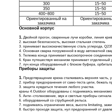
300
15~50
350
15~50
400~800
15~50
Ориентированный на
Ориентированны
заказчика
заказчика
Основной корпус
1.
Двойной прогон, сваренные лучи коробки, линия кри
2. высокая безопасность, высокая стальная степень
3. принимает высококачественную сталь углерода, Q23
4. Основная сварка погруженной в воду автоматной св
5. Тележка конца принимает высокопрочное соединение
6. Кран путешествуя механизм принимает отделенный у
7. луч конца оборудованный с блоком буфера, орбита
Приборы защиты
1.
Предотвращение крюка сталкиваясь верхняя часть, 
2. прибор предохранения от само-теста цепи, бежать
3. защита нуждаться течения любого участка.
краны 4.Outdoor оборудованы с поднимаясь механизмо
5. Анти--столкновение, звук и светлые приборы сигнала 
6. оборудованный со струбциной рельса.
7. поднимаясь ограничение веса, высота limitating, за
8. быстро проходя защита, нул предохранений от давл