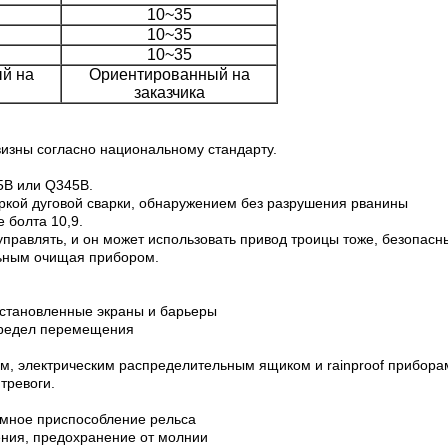
10~35
10~35
10~35
й на
Ориентированный на
заказчика
визны согласно национальному стандарту.
5B или Q345B.
аркой дуговой сварки, обнаружением без разрушения рванины
 болта 10,9.
правлять, и он может использовать привод троицы тоже, безопасн
льным очищая прибором.
установленные экраны и барьеры
 предел перемещения
м, электрическим распределительным ящиком и rainproof прибора
тревоги.
жимное приспособление рельса
ения, предохранение от молнии