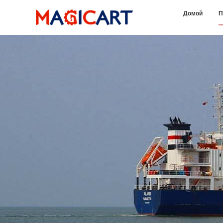
Домой
П