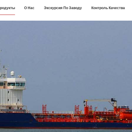
родукты
О Нас
Экскурсия По Заводу
Контроль Качества