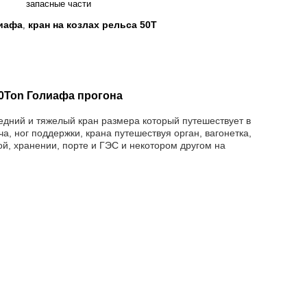
запасные части
лиафа
кран на козлах рельса 50T
,
0Ton Голиафа прогона
едний и тяжелый кран размера который путешествует в 
, ног поддержки, крана путешествуя орган, вагонетка, 
й, хранении, порте и ГЭС и некотором другом на 