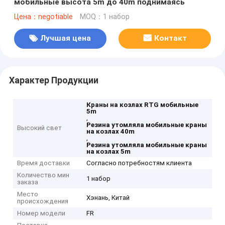
мобильные высота 5m до 40m поднимаясь
Цена：negotiable
MOQ：1 набор
Лучшая цена
Контакт
Характер Продукции
Краны на козлах RTG мобильные
5m
,
Резина утомляла мобильные краны
Высокий свет
на козлах 40m
,
Резина утомляла мобильные краны
на козлах 5m
Время доставки
Согласно потребностям клиента
Количество мин
1 набор
заказа
Место
Хэнань, Китай
происхождения
Номер модели
FR