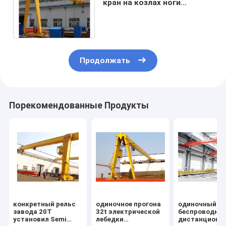
кран на козлах ноги
половинного крана на
козлах ноги Semi
одиночный
Продолжать
Порекомендованные Продукты
конкретный рельс
одиночное прогона
одиночный т
завода 20T
32t электрической
беспроводно
установил Semi
лебедки
дистанционн