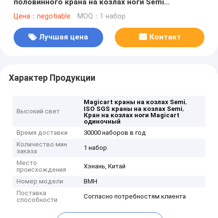
половинного крана на козлах ноги Semi
одиночный
Цена：negotiable
MOQ：1 набор
Лучшая цена
Контакт
Характер Продукции
,
Magicart краны на козлах Semi
,
ISO SGS краны на козлах Semi
Высокий свет
Кран на козлах ноги Magicart
одиночный
Время доставки
30000 наборов в год
Количество мин
1 набор
заказа
Место
Хэнань, Китай
происхождения
Номер модели
BMH
Поставка
Согласно потребностям клиента
способности