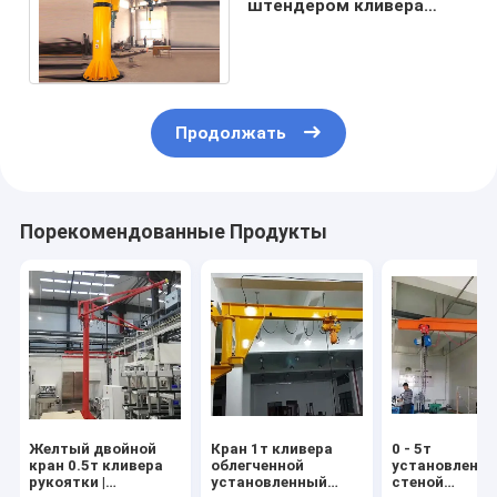
штендером кливера
крана 500~1000kg с
классом A3 A5
Продолжать
Порекомендованные Продукты
Желтый двойной
Кран 1т кливера
0 - 5т
кран 0.5т кливера
облегченной
установленн
рукоятки |
установленный
стеной