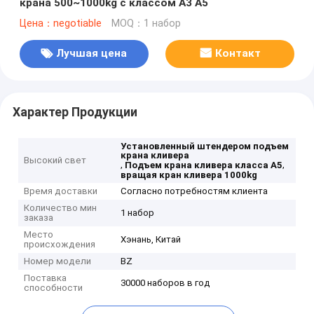
крана 500~1000kg с классом A3 A5
Цена：negotiable
MOQ：1 набор
Лучшая цена
Контакт
Характер Продукции
Установленный штендером подъем
крана кливера
Высокий свет
,
,
Подъем крана кливера класса A5
вращая кран кливера 1000kg
Время доставки
Согласно потребностям клиента
Количество мин
1 набор
заказа
Место
Хэнань, Китай
происхождения
Номер модели
BZ
Поставка
30000 наборов в год
способности