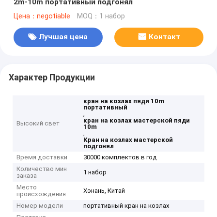
2m-10m портативный подгонял
Цена：negotiable
MOQ：1 набор
Лучшая цена
Контакт
Характер Продукции
кран на козлах пяди 10m
портативный
,
кран на козлах мастерской пяди
Высокий свет
10m
,
Кран на козлах мастерской
подгонял
Время доставки
30000 комплектов в год
Количество мин
1 набор
заказа
Место
Хэнань, Китай
происхождения
Номер модели
портативный кран на козлах