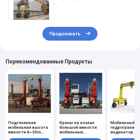
тележке, строительные
компоненты
Продолжать
Порекомендованные Продукты
Подгонянная
Краны на козлах
Мобильный
мобильная высота
большой емкости
гидрогранат,
емкости 6~35m
мобильные
индикатор
кранов на козлах
уточняют
скорости вет