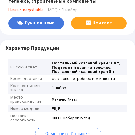
тележке, строительные компоненты
Цена：negotiable
MOQ：1 набор
Лучшая цена
Контакт
Характер Продукции
,
Портальный козловой кран 100 т
Высокий свет
,
Подъемный кран на тележке
Портальный козловой кран 5 т
Время доставки
согласно потребностям клиента
Количество мин
1 набор
заказа
Место
Хэнань, Китай
происхождения
Номер модели
FR, F,
Поставка
30000 наборов в год
способности
Осмотрите больше